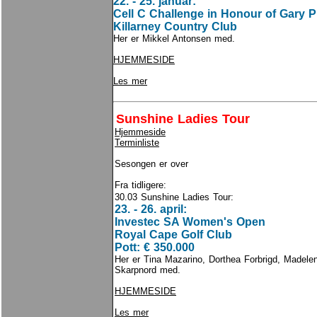
22. - 25. januar:
Cell C Challenge in Honour of Gary P
Killarney Country Club
Her er
Mikkel Antonsen med.
HJEMMESIDE
Les mer
Sunshine Ladies Tour
Hjemmeside
Terminliste
Sesongen er over
Fra tidligere:
30.03 Sunshine Ladies Tour:
23. - 26. april:
Investec SA Women's Open
Royal Cape Golf Club
Pott: € 350.000
Her er Tina Mazarino, Dorthea Forbrigd, Madele
Skarpnord med.
HJEMMESIDE
Les mer