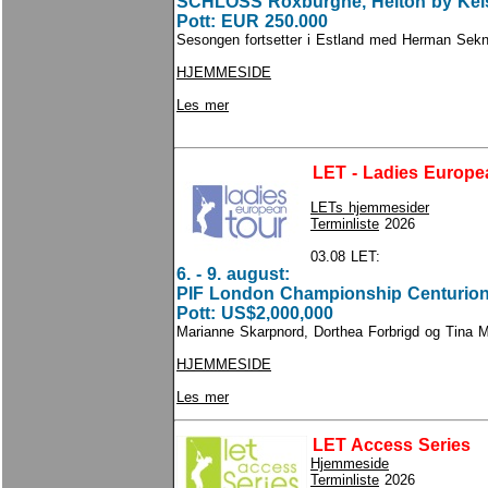
SCHLOSS Roxburghe, Heiton by Kels
Pott: EUR 250.000
Sesongen fortsetter i Estland med Herman Sek
HJEMMESIDE
Les mer
LET - Ladies Europe
LETs hjemmesider
Terminliste
2026
03.08 LET:
6. - 9. august:
PIF London Championship Centurion
Pott: US$2,000,000
Marianne Skarpnord, Dorthea Forbrigd og Tina 
HJEMMESIDE
Les mer
LET Access Series
Hjemmeside
Terminliste
2026