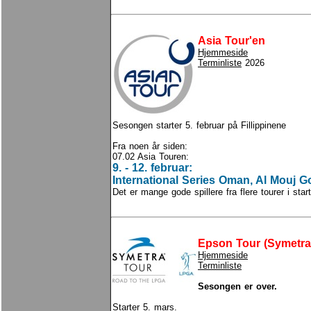
Asia Tour'en
Hjemmeside
Terminliste
2026
Sesongen starter 5. februar på Fillippinene
Fra noen år siden:
07.02 Asia Touren:
9. - 12. februar:
International Series Oman, Al Mouj Go
Det er mange gode spillere fra flere tourer i start
Epson Tour (Symetra
Hjemmeside
Terminliste
Sesongen er over.
Starter 5. mars.