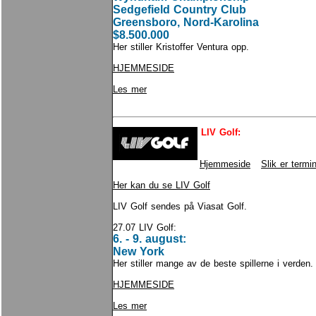
Sedgefield Country Club
Greensboro, Nord-Karolina
$8.500.000
Her stiller Kristoffer Ventura opp.
HJEMMESIDE
Les mer
LIV Golf:
Hjemmeside
Slik er termi
Her kan du se LIV Golf
LIV Golf sendes på Viasat Golf.
27.07 LIV Golf:
6. - 9. august:
New York
Her stiller mange av de beste spillerne i verden
HJEMMESIDE
Les mer