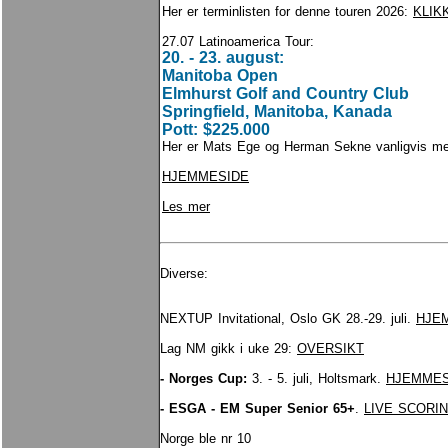
Her er terminlisten for denne touren 2026:
KLIK
27.07 Latinoamerica Tour:
20. - 23. august:
Manitoba Open
Elmhurst Golf and Country Club
Springfield, Manitoba, Kanada
Pott: $225.000
Her er Mats Ege og Herman Sekne vanligvis me
HJEMMESIDE
Les mer
Diverse:
NEXTUP Invitational, Oslo GK 28.-29. juli.
HJE
Lag NM gikk i uke 29:
OVERSIKT
- Norges Cup:
3. - 5. juli, Holtsmark.
HJEMMES
-
ESGA - EM Super Senior 65+
.
LIVE SCORI
Norge ble nr 10