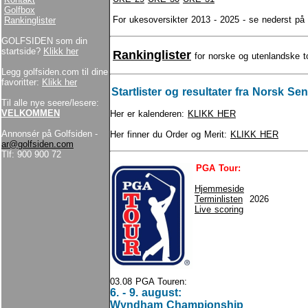
Golfbox
For ukesoversikter 2013 - 2025 - se nederst på 
Rankinglister
GOLFSIDEN som din
startside?
Klikk her
Rankinglister
for norske og utenlandske t
Legg golfsiden.com til dine
favoritter:
Klikk her
Startlister og resultater fra Norsk Sen
Til alle nye seere/lesere:
VELKOMMEN
Her er kalenderen:
KLIKK HER
Annonsér på Golfsiden -
Her finner du Order og Merit:
KLIKK HER
ar@golfsiden.com
Tlf: 900 900 72
PGA Tour:
Hjemmeside
Terminlisten
2026
Live scoring
03.08 PGA Touren:
6. - 9. august:
Wyndham Championship