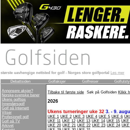
største uavhengige nettsted for
golf - Norges store golfportal
Les mer
Debattsiden
Golfaksjer
Golfreiser
Golfutsty
Annonsere aksjer?
Tilbake til første side
Søk på Golfsiden
Klikk h
Norske-svenske baner
Ukens golftips
2026
Innendørsgolf
Golf på Internett
Ukens turneringer uke 32
3. - 9. aug
Vitser
UKE 1
UKE 2
UKE 3
UKE 4
UKE 5
UKE 6
UK
Profesjonell golf
UKE 11
UKE 12
UKE 13
UKE 14
UKE 15
UKE
Golf på TV
UKE 20
UKE 21
UKE 22
UKE 23
UKE 24
UKE
Arkivet
UKE 29
UKE 30
UKE 31
Kontakt