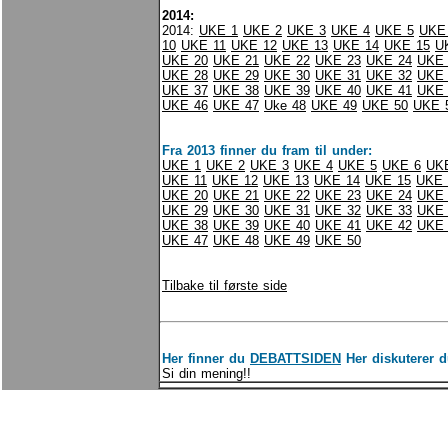
2014:
2014:
UKE 1
UKE 2
UKE 3
UKE 4
UKE 5
UKE
10
UKE 11
UKE 12
UKE 13
UKE 14
UKE 15
U
UKE 20
UKE 21
UKE 22
UKE 23
UKE 24
UKE 
UKE 28
UKE 29
UKE 30
UKE 31
UKE 32
UKE 
UKE 37
UKE 38
UKE 39
UKE 40
UKE 41
UKE 
UKE 46
UKE 47
Uke 48
UKE 49
UKE 50
UKE 
Fra 2013 finner du fram til under:
UKE 1
UKE 2
UKE 3
UKE 4
UKE 5
UKE 6
UK
UKE 11
UKE 12
UKE 13
UKE 14
UKE 15
UKE 
UKE 20
UKE 21
UKE 22
UKE 23
UKE 24
UKE 
UKE 29
UKE 30
UKE 31
UKE 32
UKE 33
UKE 
UKE 38
UKE 39
UKE 40
UKE 41
UKE 42
UKE 
UKE 47
UKE 48
UKE 49
UKE 50
Tilbake til første side
Her finner du
DEBATTSIDEN
Her diskuterer d
Si din mening!!