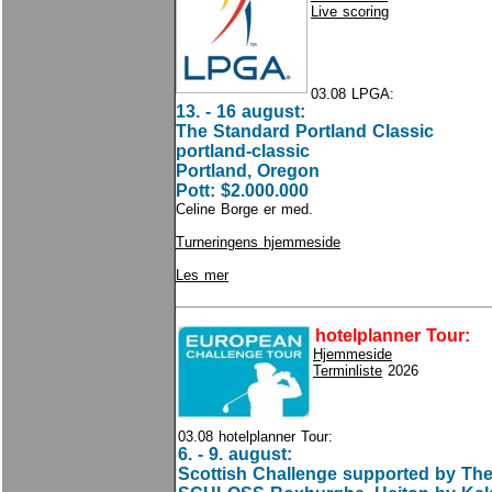
Live scoring
03.08 LPGA:
13. - 16 august:
The Standard Portland Classic
portland-classic
Portland, Oregon
Pott: $2.000.000
Celine Borge er med.
Turneringens hjemmeside
Les mer
h
otelplanner Tour:
Hjemmeside
Terminliste
2026
03.08 hotelplanner Tour:
6. - 9. august:
Scottish Challenge supported by Th