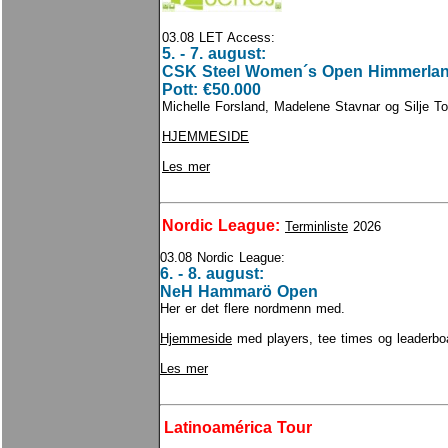
03.08 LET Access:
5. - 7. august:
CSK Steel Women´s Open Himmerla
Pott: €50.000
Michelle Forsland, Madelene Stavnar og Silje 
HJEMMESIDE
Les mer
Nordic League:
Terminliste
2026
03.08 Nordic League:
6. - 8. august:
NeH Hammarö Open
Her er det flere nordmenn med.
Hjemmeside
med players, tee times og leaderbo
Les mer
Latinoamérica Tour