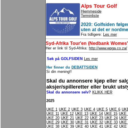
Alps Tour Golf
Hjemmeside
Terminliste
2020: Golfsiden følge
uten at det er nord
Fra tidligere:
Les mer
Syd-Afrika Tour'en (Nedbank Womes's
Her er link til Syd-Afrika:
http://www.wpga.co.za/
Søk på GOLFSIDEN
Les mer
Her finner du
DEBATTSIDEN
Si din mening!!
Skal du annonsere kjøp eller sal
aksjer/spilleretter eller brukt uts
Skal du annonsere selv?
KLIKK HER
2025
UKE 1
UKE 2
UKE 3
UKE 4
UKE 5
UKE 6
UK
UKE 11
UKE 12
UKE 13
UKE 14
UKE 15
UKE 
UKE 20
UKE 21
UKE 22
UKE 23
UKE 24
UKE 
UKE 29
UKE 30
UKE 31
UKE 32
UKE 33
UKE 
UKE 38
UKE 39
UKE 40
UKE 41
UKE 42
UKE 