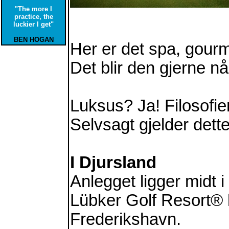
"The more I
practice, the
luckier I get"
BEN HOGAN
Her er det spa, gourm
Det blir den gjerne n
Luksus? Ja! Filosofien
Selvsagt gjelder dett
I Djursland
Anlegget ligger midt 
Lübker Golf Resort® li
Frederikshavn.