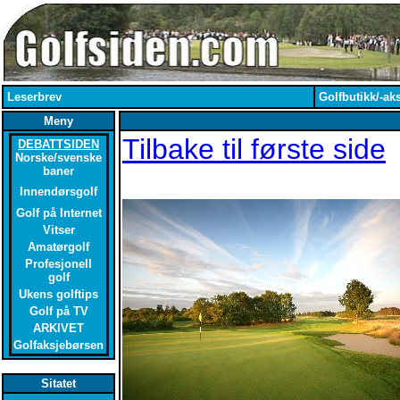
Leserbrev
Golfbutikk/-aks
Meny
Tilbake til første side
DEBATTSIDEN
Norske/svenske
baner
Innendørsgolf
Golf på Internet
Vitser
Amatørgolf
Profesjonell
golf
Ukens golftips
Golf på TV
ARKIVET
Golfaksjebørsen
Sitatet