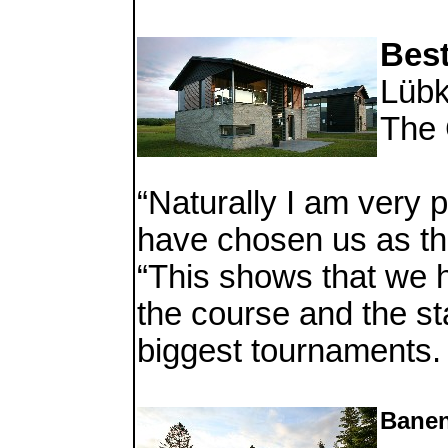
Best
Lübk
The 
“Naturally I am very
have chosen us as the
“This shows that we h
the course and the s
biggest tournaments.
Banen 