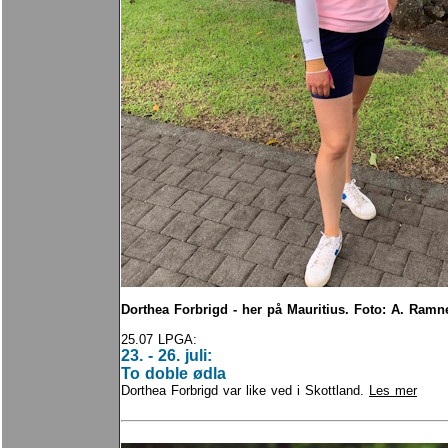
Dorthea Forbrigd - her på Mauritius. Foto: A. Ramne
25.07 LPGA:
23. - 26. juli:
To doble ødla
Dorthea Forbrigd var like ved i Skottland.
Les mer