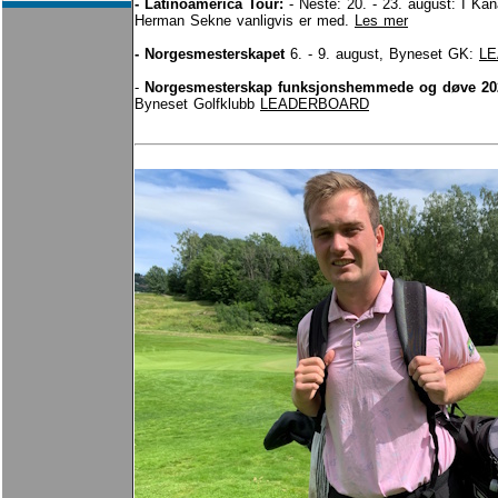
- Latinoamerica Tour:
- Neste: 20. - 23. august: I
Kan
Herman Sekne
vanligvis er med.
Les mer
- Norgesmesterskapet
6. - 9. august, Byneset GK:
L
-
Norgesmesterskap funksjonshemmede og døve 20
Byneset Golfklubb
LEADERBOARD