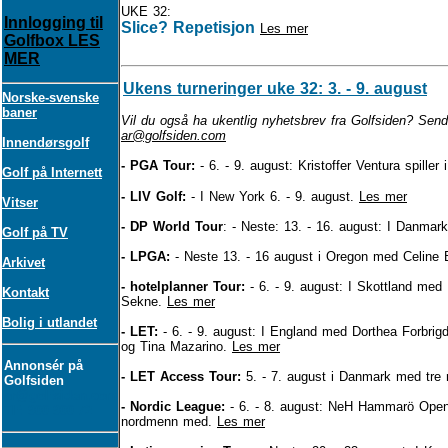
UKE 32:
Innlogging til
Slice? Repetisjon
Les mer
Golfbox LES
MER
Ukens turneringer uke 32: 3. - 9. august
Norske-svenske
baner
Vil du også ha ukentlig nyhetsbrev fra Golfsiden? Send 
ar@golfsiden.com
Innendørsgolf
- PGA Tour:
- 6. - 9. august: Kristoffer Ventura spiller 
Golf på Internett
- LIV Golf:
- I New York 6. - 9. august.
Les mer
Vitser
- DP World Tour
: - Neste: 13. - 16. august: I Danmark
Golf på TV
- LPGA:
- Neste 13. - 16 august i Oregon med Celine
Arkivet
- hotelplanner Tour:
- 6. - 9. august: I Skottland
med B
Kontakt
Sekne.
Les mer
Bolig i utlandet
- LET:
- 6. - 9. august: I England med Dorthea Forbrig
og Tina Mazarino.
Les mer
Annonsér på
- LET Access Tour:
5. - 7. august i Danmark med tre
Golfsiden
ar@golfsiden.com
- Nordic League:
- 6. - 8. august:
NeH Hammarö Open. 
Tlf: 900 900 72
nordmenn med.
Les mer