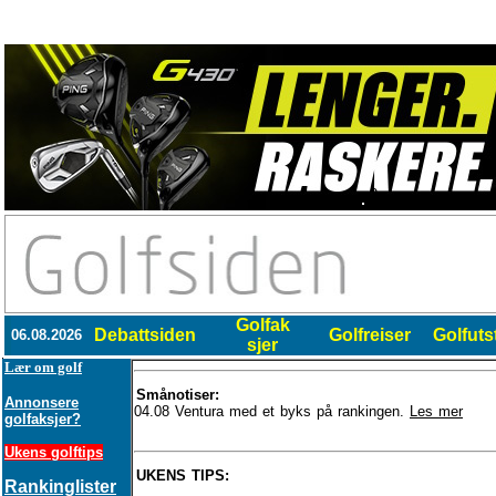
y2c
Golfak
Debattsiden
Golfreiser
Golfuts
06.08.2026
sjer
Lær om golf
Smånotiser:
Annonsere
04.08 Ventura med et byks på rankingen.
Les mer
golfaksjer?
Ukens golftips
UKENS TIPS:
Rankinglister