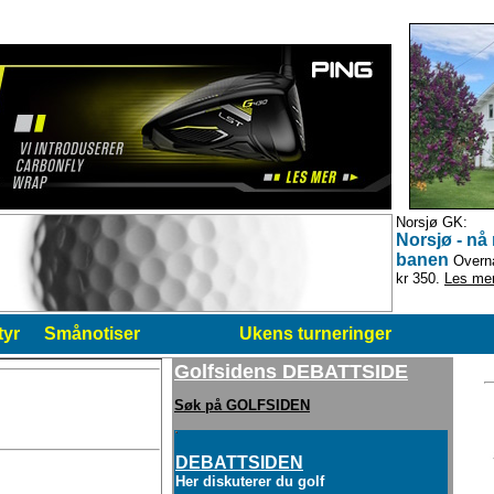
Norsjø GK:
Norsjø - nå
banen
Overnat
kr 350.
Les me
tyr
Smånotiser
Ukens turneringer
Golfsidens DEBATTSIDE
Søk på GOLFSIDEN
DEBATTSIDEN
Her diskuterer du golf