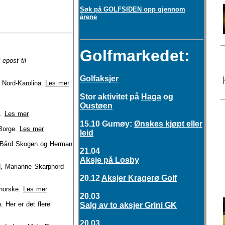
Søk på GOLFSIDEN opp gjennom
årene
Golfmarkedet:
epost til
Golfaksjer
i Nord-Karolina.
Les mer
Stor aktivitet på
Haga
og
Oustøen
.
Les mer
15.10 Gumøy:
Ønskes kjøpt eller
 Borge.
Les mer
leid
ård Skogen og Herman
21.04
Aksje på Losby
d, Marianne Skarpnord
20.12
Aksjer Kragerø Golf
 norske.
Les mer
20.03
Her er det flere
Salg av to aksjer Grini GK
20.03