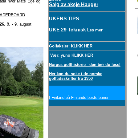
ada
hvor Mats Ege og
Salg av aksje Hauger
EADERBOARD
UKENS TIPS
26
, 8. - 9. august,
UKE 29 Teknisk
Les mer
Golfaksjer:
KLIKK HER
Vær: yr.no
KLIKK HER
Norges golfhistorie - den bør du lese!
Her kan du søke i de norske
golftidsskrifter fra 1950
I Finland på Finlands beste baner!