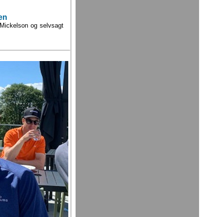
en
 Mickelson og selvsagt